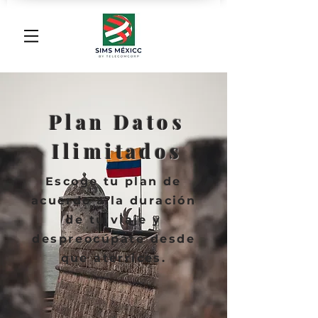
Plan Datos
Ilimitados
Escoge tu plan de
acuerdo a la duración
de tu viaje y
despreocúpate
desde
que aterrices.